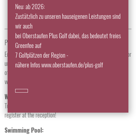
Spa & Wellness
Neu: ab 2026:
Zustätzlich zu unseren hauseigenen Leistungen sind
wir auch
bei Oberstaufen Plus Golf dabei, das bedeutet freies
PEACEFULLY NESTLED IN A WONDERFUL LOCATION...
Greenfee auf
Enjoy our beautiful garden with plenty of cozy lounge spots, or
7 Golfplätzen der Region -
unwind in our intimate wellness area, "Gsundbrunnen," which
nähere Infos www.oberstaufen.de/plus-golf
offers an indoor pool, sauna, aromatic bath, infrared therapy,
whirlpool, and salt grotto.
Water Gymnastics:
Tuesdays and Thursdays from 8:00 to 8:30 AM – please
register at the reception!
Swimming Pool: