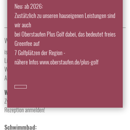
Wellnessangebote
Neu: ab 2026:
Zustätzlich zu unseren hauseigenen Leistungen sind
wir auch
bei Oberstaufen Plus Golf dabei, das bedeutet freies
WUNDERBAR RUHIG GELEGEN...
Greenfee auf
ist unserer schöner Garten mit vielen lauschigen
7 Golfplätzen der Region -
Liegeplätzen oder entspannen Sie in unserem kleinem
nähere Infos www.oberstaufen.de/plus-golf
Wellnessbereich "Gsundbrunnen" mit Hallenbad, Sauna,
Aromabad, Rotlicht, Whirlpool und Salzgrotte.
Wassergymnastik:
Zweimal wöchentlich von 08:00 bis 08:30 Uhr bitte an der
Rezeption anmelden!
Schwimmbad: