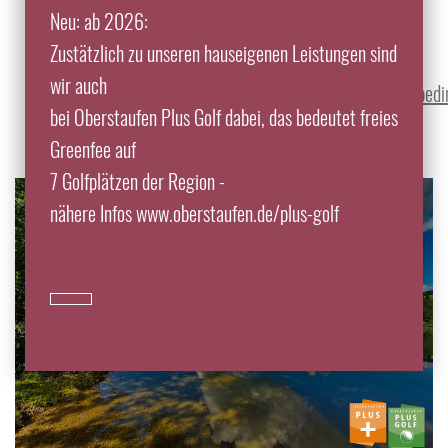
bzw. Oberstaufen PLUS GOLF -Leistungen nicht zur
Neu: ab 2026:
Preisminderung oder zur kostenfreien Stornierung."
Zustätzlich zu unseren hauseigenen Leistungen sind
Siehe auch
wir auch
www.oberstaufen.de/urlaub/gaestekarte/oplusnutzungsbed
bei Oberstaufen Plus Golf dabei, das bedeutet freies
Greenfee auf
7 Golfplätzen der Region -
nähere Infos www.oberstaufen.de/plus-golf