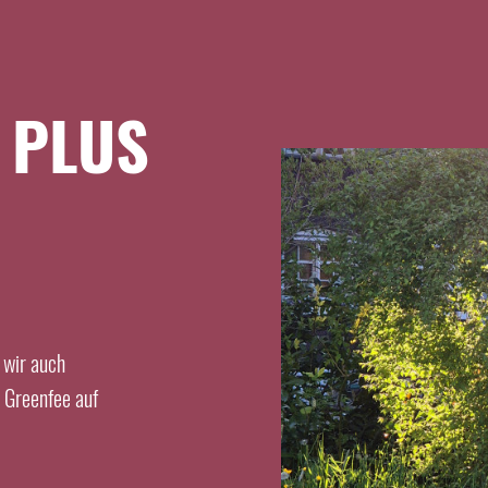
EXPRESSANFRAGE
 PLUS
Anreise
Abreise
Personen
buchen
anfragen
 wir auch
s Greenfee auf