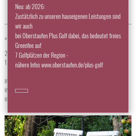
Ausspannen
Neu: ab 2026:
Zustätzlich zu unseren hauseigenen Leistungen sind
wir auch
bei Oberstaufen Plus Golf dabei, das bedeutet freies
«
Alle Angebote
Greenfee auf
2 Übernachtungen mit Halbpension
7 Golfplätzen der Region -
1 Shiatsu-Anwendung oder wahlweise eine Aromamassage
nähere Infos www.oberstaufen.de/plus-golf
im Doppelzimmer - 313,00 EUR
im Einzelzimmer - 323,00 EUR
im Studio oder Familienzimmer - 333,00 EUR